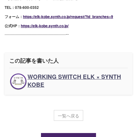
TEL：078-600-0352
フォーム：
https://elk-kobe.synth.co.jp/request/?id_branches=9
公式HP：
https://elk-kobe.synth.co.jp/
--
--------------------------------------------------
この記事を書いた人
WORKING SWITCH ELK × SYNTH
KOBE
一覧へ戻る