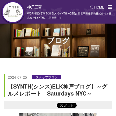
神戸三宮
HOME
WORKING SWITCH ELK×SYNTH KOBEは
関電不動産開発株式会社
と
株
式会社SYNTH
の共同事業です
ブログ
2024-07-25
スタッフブログ
【SYNTH(シンス)ELK神戸ブログ】～グ
ルメレポート Saturdays NYC～