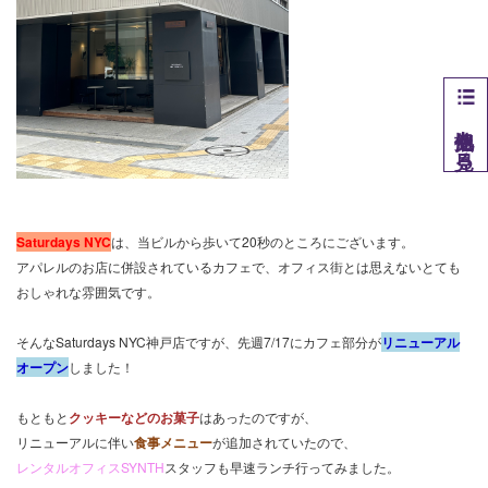
他拠点を見る
Saturdays NYC
は、当ビルから歩いて20秒のところにございます。
アパレルのお店に併設されているカフェで、オフィス街とは思えないとても
おしゃれな雰囲気です。
そんなSaturdays NYC神戸店ですが、先週7/17にカフェ部分が
リニューアル
オープン
しました！
もともと
クッキーなどのお菓子
はあったのですが、
リニューアルに伴い
食事メニュー
が追加されていたので、
レンタルオフィスSYNTH
スタッフも早速ランチ行ってみました。