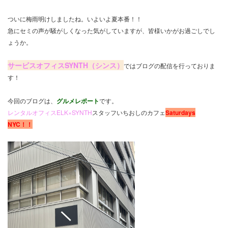
ついに梅雨明けしましたね。いよいよ夏本番！！
急にセミの声が騒がしくなった気がしていますが、皆様いかがお過ごしでし
ょうか。
サービスオフィスSYNTH（シンス）
ではブログの配信を行っておりま
す！
今回
のブログは、
グルメレポート
です。
レンタルオフィスELK×SYNTH
スタッフいちおしのカフェ
Saturdays
NYC！！