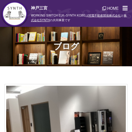
神戸三宮
HOME
WORKING SWITCH ELK×SYNTH KOBEは
関電不動産開発株式会社
と
株
式会社SYNTH
の共同事業です
ブログ