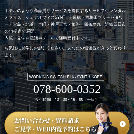
ホテルのような高品質なサービスを提供するサービス付レンタル
オフィス、シェアオフィスSYNTH
淀屋橋・西梅田ブリーゼタワ
ー・堂島・北浜・本町・神戸三宮・姫路・四条烏丸・近鉄四日市
の11拠点で展開。
内覧・見学を電話やメールで随時受付中です。
お気軽に見学にお越しください。あなたの価値観がきっと変わり
ます。
WORKING SWITCH ELK×SYNTH KOBE
078-600-0352
受付時間 10：00～16：00（平日）